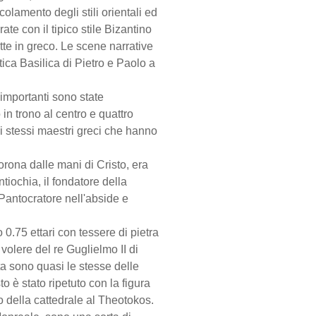
lamento degli stili orientali ed
te con il tipico stile Bizantino
itte in greco. Le scene narrative
ica Basilica di Pietro e Paolo a
importanti sono state
in trono al centro e quattro
li stessi maestri greci che hanno
corona dalle mani di Cristo, era
iochia, il fondatore della
l Pantocratore nell'abside e
0.75 ettari con tessere di pietra
volere del re Guglielmo II di
ta sono quasi le stesse delle
 è stato ripetuto con la figura
o della cattedrale al Theotokos.