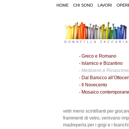
HOME
CHI SONO
LAVORI
OPER
- Greco e Romano
- Islamico e Bizantino
- Medioevo e Rinascime
- Dal Barocco all'Ottoce
- Il Novecento
- Mosaico contemporan
vetri meno scintillanti per gioca
frammenti di vetro, venivano impie
madreperla per i grigi e i bianchi,