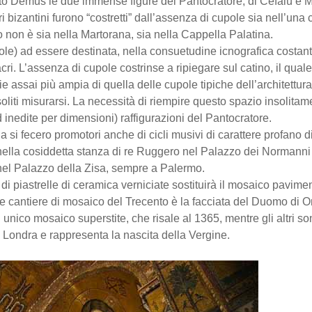
to Demus le due immense figure del Pantocratore, di Cefalù e M
 bizantini furono “costretti” dall’assenza di cupole sia nell’una c
 non è sia nella Martorana, sia nella Cappella Palatina.
upole) ad essere destinata, nella consuetudine icnografica costan
ri. L’assenza di cupole costrinse a ripiegare sul catino, il qual
 assai più ampia di quella delle cupole tipiche dell’architettur
 soliti misurarsi. La necessità di riempire questo spazio insolit
nedite per dimensioni) raffigurazioni del Pantocratore.
lla si fecero promotori anche di cicli musivi di carattere profano 
a nella cosiddetta stanza di re Ruggero nel Palazzo dei Normanni a
nel Palazzo della Zisa, sempre a Palermo.
i piastrelle di ceramica verniciate sostituirà il mosaico pavime
de cantiere di mosaico del Trecento è la facciata del Duomo di Or
unico mosaico superstite, che risale al 1365, mentre gli altri son
 Londra e rappresenta la nascita della Vergine.