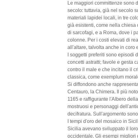
Le maggiori committenze sono di 
secolo: tuttavia, già nel secolo
materiali lapidei locali, in tre c
già esistenti, come nella chiesa
di sarcofagi, e a Roma, dove i p
colonne. Per i costi elevati di re
all'altare, talvolta anche in coro 
I soggetti preferiti sono episodi
concetti astratti; favole e gesta 
contro il male e che incitano il 
classica, come exemplum morale 
Si diffondono anche rappresentazio
Centauro, la Chimera. Il più noto
1165 e raffigurante l'Albero dell
mostruosi e personaggi dell'antic
decifratura. Sull'argomento sono s
I tempi d'oro del mosaico in Sic
Sicilia avevano sviluppato il loro
occidentale. Gli esempi migliori 