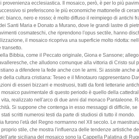
provenienza ecclesiastica. Il mosaico, però, è per lo più pavimen
 successivo si preferiscono le più economiche mattonelle di ceram
olori: bianco, nero e rosso; è molto diffuso il reimpiego di antichi
 dei Santi Maria e Donato a Murano, dove le grandi lastre di pi
avimenti cosmateschi, che riprendono l'opus sectile, hanno disch
alizzazione, il mosaico ricopriva una superficie molto ridotta: nel
e transetto.
 della Bibbia, come il Peccato originale, Giona e Sansone; allegor
cavalleresche, che alludono comunque alla vittoria di Cristo sul p
cristiano a difendere la fede anche con le armi. Si assiste anche 
della cultura cristiana: Teseo e il Minotauro rappresentano Dav
ni di esseri bizzarri e mostruosi, tratti da fonti letterarie antich
 mosaico pavimentale di questo periodo è quello della cattedrale
a vita, realizzato nell'arco di due anni dal monaco Pantaleone. R
hità. Si suppone che contenga in esso messaggi di difficile, se 
tati scritti numerosi testi da parte di studiosi di tutto il mondo.
ilia furono l'età del Regno normanno nel XII secolo. Le maestra
 proprio stile, che mostra l'influenza delle tendenze artistiche de
dell'arte siciliana del mosaico sono la Cappella Palatina di Rugg