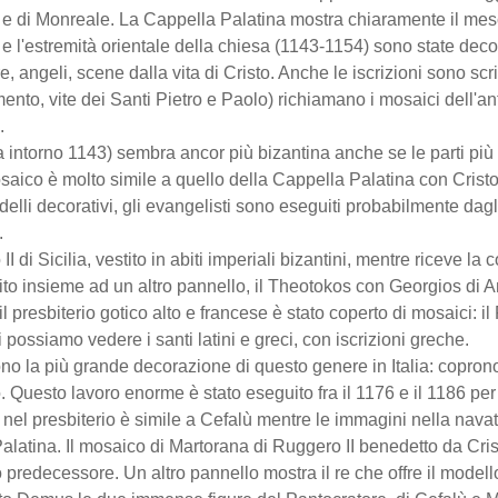
ù e di Monreale. La Cappella Palatina mostra chiaramente il mesco
e l'estremità orientale della chiesa (1143-1154) sono state decora
e, angeli, scene dalla vita di Cristo. Anche le iscrizioni sono scr
nto, vite dei Santi Pietro e Paolo) richiamano i mosaici dell'ant
.
 intorno 1143) sembra ancor più bizantina anche se le parti più 
aico è molto simile a quello della Cappella Palatina con Cristo 
odelli decorativi, gli evangelisti sono eseguiti probabilmente dag
.
I di Sicilia, vestito in abiti imperiali bizantini, mentre riceve la 
to insieme ad un altro pannello, il Theotokos con Georgios di Ant
l presbiterio gotico alto e francese è stato coperto di mosaici: i
i possiamo vedere i santi latini e greci, con iscrizioni greche.
no la più grande decorazione di questo genere in Italia: coprono 
. Questo lavoro enorme è stato eseguito fra il 1176 e il 1186 per 
i nel presbiterio è simile a Cefalù mentre le immagini nella nava
latina. Il mosaico di Martorana di Ruggero II benedetto da Cristo
o predecessore. Un altro pannello mostra il re che offre il modell