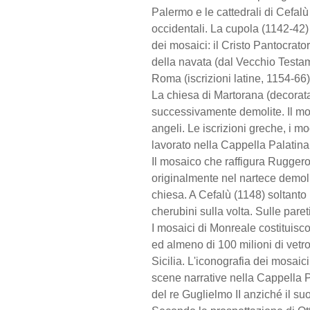
Palermo e le cattedrali di Cefal
occidentali. La cupola (1142-42) 
dei mosaici: il Cristo Pantocrator
della navata (dal Vecchio Testame
Roma (iscrizioni latine, 1154-66)
La chiesa di Martorana (decorata
successivamente demolite. Il mos
angeli. Le iscrizioni greche, i m
lavorato nella Cappella Palatina
Il mosaico che raffigura Ruggero I
originalmente nel nartece demoli
chiesa. A Cefalù (1148) soltanto i
cherubini sulla volta. Sulle paret
I mosaici di Monreale costituisco
ed almeno di 100 milioni di vetro
Sicilia. L'iconografia dei mosaic
scene narrative nella Cappella Pa
del re Guglielmo II anziché il su