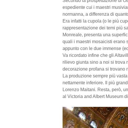
Secondo la prospettazione di Ot
espediente cui i maestri musiviari
normanna, a differenza di quanto
Era infatti la cupola (o le più c
rappresentazione dei temi più sac
Monreale, presenta una superficie
quali i maestri mosaicisti erano
appunto con le due immense (ed i
Va ricordato infine che gli Altavi
rilievo giunta sino a noi si trov
decorazione profana si trovano 
La produzione sempre più vasta d
nettamente inferiore. Il più gran
Lorenzo Maitani. Resta, però, un 
al Victoria and Albert Museum di