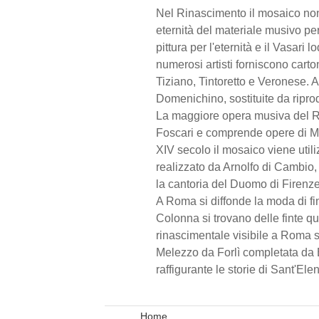
Nel Rinascimento il mosaico non
eternità del materiale musivo pe
pittura per l'eternità e il Vasari
numerosi artisti forniscono cart
Tiziano, Tintoretto e Veronese. Al
Domenichino, sostituite da ripro
La maggiore opera musiva del Ri
Foscari e comprende opere di Mi
XIV secolo il mosaico viene util
realizzato da Arnolfo di Cambio, 
la cantoria del Duomo di Firenze
A Roma si diffonde la moda di fin
Colonna si trovano delle finte q
rinascimentale visibile a Roma s
Melezzo da Forlì completata da B
raffigurante le storie di Sant'Ele
Home