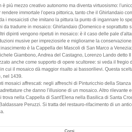
 è più mezzo creativo autonomo ma diventa virtuosismo: l'unico
r rendere immortale l'opera pittorica, tanto che il Ghirlandaio c
 loda i mosaicisti che imitano la pittura la punto di ingannare lo sp
oni da tradurre in mosaico: Ghirlandaio (Domenico e soprattutto 
tri dipinti vengono ripetuti in mosaico: è il caso delle pale d'alt
duzioni musive per impreziosirle e migliorarne la conservazione
nascimento è la Cappella dei Mascoli di San Marco a Venezia: si
chele Giambono, Andrea del Castagno, Lorenzo Lando detto Il V
izzato anche come supporto di opere scultoree: si veda il fregio
in cui il mosaico dà maggior risalto ai bassorilievi. Questa scel
, nel 1439.
ti mosaici affrescati: negli affreschi di Pinturicchio della Stan
uadrettature che danno l'illusione di un mosaico. Altro rilevante
i trova nella Cappella di Sant'Elena nella Basilica di Santa C
aldassare Peruzzi. Si tratta del restauro-rifacimento di un anti
na.
Corsi