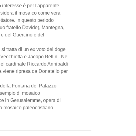
 interesse è per l'apparente
onsidera il mosaico come vera
ettatore. In questo periodo
suo fratello Davide), Mantegna,
are del Guercino e del
.
 tratta di un ex voto del doge
ecchietta e Jacopo Bellini. Nel
 del cardinale Riccardo Annibaldi
ta viene ripresa da Donatello per
za della Fontana del Palazzo
 esempio di mosaico
roce in Gerusalemme, opera di
co mosaico paleocristiano