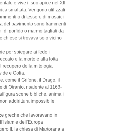
tale e vive il suo apice nel XII
ica smaltata. Vengono utilizzati
 frammenti o di tessere di mosaici
etra del pavimento sono frammenti
i di porfido o marmo tagliati da
le chiese si trovava solo vicino
ie per spiegare ai fedeli
eccato e la morte e alla lotta
al recupero della mitologia
ide e Golia.
e, come il Grifone, il Drago, il
 di Otranto, risalente al 1163-
affigura scene bibliche, animali
non addirittura impossibile,
nze greche che lavoravano in
ll'Islam e dell'Europa
ero II, la chiesa di Martorana a