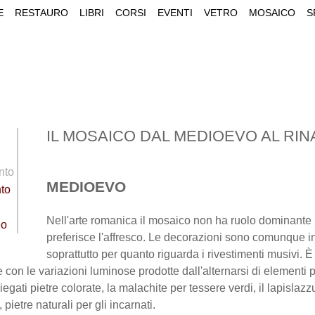
E
RESTAURO
LIBRI
CORSI
EVENTI
VETRO
MOSAICO
S
IL MOSAICO DAL MEDIOEVO AL RI
nto
MEDIOEVO
nto
Nell'arte romanica il mosaico non ha ruolo dominante p
eo
preferisce l'affresco. Le decorazioni sono comunque inf
soprattutto per quanto riguarda i rivestimenti musivi. È
re con le variazioni luminose prodotte dall'alternarsi di elementi 
gati pietre colorate, la malachite per tessere verdi, il lapislazz
 pietre naturali per gli incarnati.