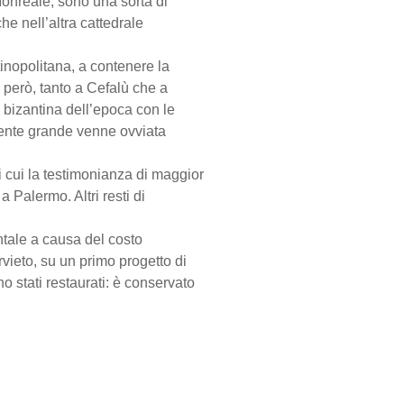
onreale, sono una sorta di
he nell’altra cattedrale
tinopolitana, a contenere la
e però, tanto a Cefalù che a
a bizantina dell’epoca con le
amente grande venne ovviata
di cui la testimonianza di maggior
 Palermo. Altri resti di
ntale a causa del costo
vieto, su un primo progetto di
o stati restaurati: è conservato