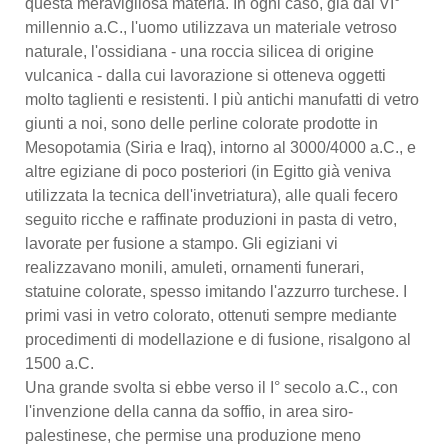
questa meravigliosa materia. In ogni caso, già dal VI°
millennio a.C., l'uomo utilizzava un materiale vetroso
naturale, l'ossidiana - una roccia silicea di origine
vulcanica - dalla cui lavorazione si otteneva oggetti
molto taglienti e resistenti. I più antichi manufatti di vetro
giunti a noi, sono delle perline colorate prodotte in
Mesopotamia (Siria e Iraq), intorno al 3000/4000 a.C., e
altre egiziane di poco posteriori (in Egitto già veniva
utilizzata la tecnica dell'invetriatura), alle quali fecero
seguito ricche e raffinate produzioni in pasta di vetro,
lavorate per fusione a stampo. Gli egiziani vi
realizzavano monili, amuleti, ornamenti funerari,
statuine colorate, spesso imitando l'azzurro turchese. I
primi vasi in vetro colorato, ottenuti sempre mediante
procedimenti di modellazione e di fusione, risalgono al
1500 a.C.
Una grande svolta si ebbe verso il I° secolo a.C., con
l'invenzione della canna da soffio, in area siro-
palestinese, che permise una produzione meno