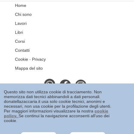
Home
Chi sono
Lavori
Libri
Corsi
Contatti
Cookie
-
Privacy
Mappa del sito
Questo sito non utilizza cookie di tracciamento. Non
memorizza dati tecnici abbinandoli a dati personali.
Donatella Zaccaria © 2026
donatellazaccaria.it usa solo cookie tecnici, anonimi e
necessari, non usa cookie per la profilazione degli utenti.
Vetri d'Arte - Via Belgirate 15, 20125 Milano Italy - +39
Per maggiori informazioni visualizzare la nostra
cookie
policy.
Se continui la navigazione acconsenti all'uso dei
3471248040
cookie.
Per una visione più ampia del lavoro di Donatella
Zaccaria visitate anche:
Arte terapia